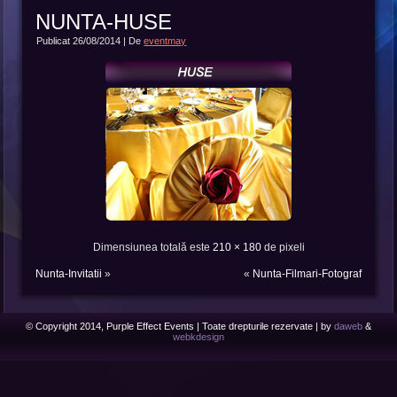
NUNTA-HUSE
Publicat
26/08/2014
|
De
eventmay
Dimensiunea totală este
210 × 180
de pixeli
Nunta-Invitatii
»
«
Nunta-Filmari-Fotograf
© Copyright 2014, Purple Effect Events | Toate drepturile rezervate | by
daweb
&
webkdesign