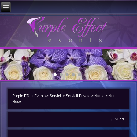
Purple Effect Events
>
Servicii
>
Servicii Private
>
Nunta
>
Nunta-
Huse
←
Nunta