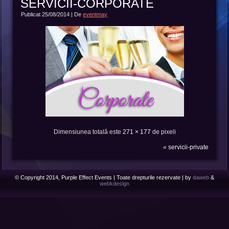
SERVICII-CORPORATE
Publicat
25/08/2014
|
De
eventmay
Dimensiunea totală este
271 × 177
de pixeli
«
servicii-private
© Copyright 2014, Purple Effect Events | Toate drepturile rezervate | by
daweb
&
webkdesign