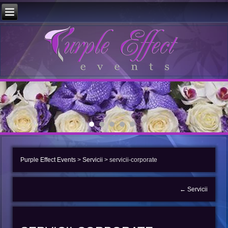
Purple Effect Events
>
Servicii
>
servicii-corporate
←
Servicii